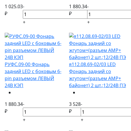
1 025.03
-
1 880.34
-
₽
₽
+
+
РУФС.09-00 Фонарь
я112.08.69-02/03 LED
задний LED с боковым 6-
Фонарь задний со
pin разъемом ЛЕВЫЙ
жгутом+(разъем АМР+
24В КЭП
байонет) 2 шт.;12/24В ПЭ
1 880.34
-
3 528
-
₽
₽
+
+