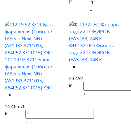
₽
+
ФП 132 LED Фонарь
задний ТОНИРОВ.
112.19.92.3711 Блок-
(УАЗ,ГАЗ) 24В К
фара левая (Соболь/
ГАЗель Next-NN)
432.97
-
(А31R33.3711015,
₽
A64R52.3711015) КЭП
+
14 466.76
-
₽
+