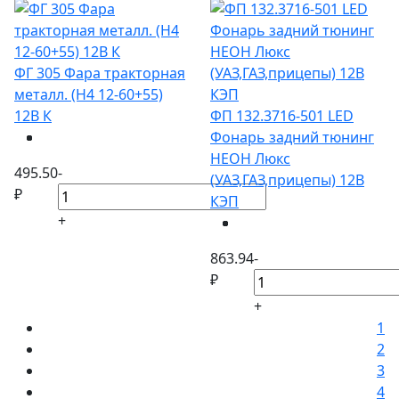
ФГ 305 Фара тракторная
металл. (Н4 12-60+55)
12В К
ФП 132.3716-501 LED
Фонарь задний тюнинг
НЕОН Люкс
495.50
-
(УАЗ,ГАЗ,прицепы) 12В
₽
КЭП
+
863.94
-
₽
+
1
2
3
4