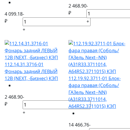
2 468.90
-
₽
4 099.18
-
₽
+
+
112.14.31.3716-01
Фонарь задний ЛЕВЫЙ
12В (NEXT, -Бизнес) КЭП
112.19.92.3711-01 Блок-
фара правая (Соболь/
ГАЗель Next--NN)
2 468.90
-
(А31R33.3711014,
₽
A64R52.3711015) КЭП
+
14 466.76
-